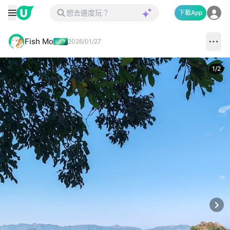
下載App
Fish Mo
2026/01/27
1
/
2
Next