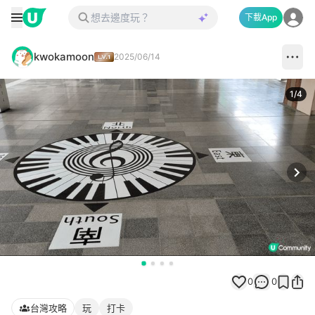
下載App
kwokamoon
2025/06/14
1
/
4
Next
0
0
台灣攻略
玩
打卡