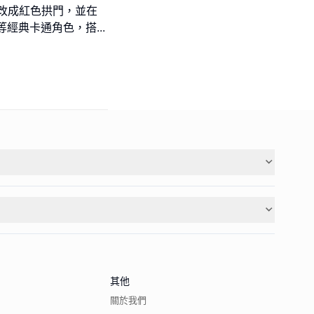
改成紅色拱門，並在
tty等經典卡通角色，搭
...
其他
關於我們