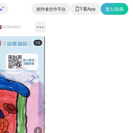
下載App
創作者合作平台
登入/註冊
2026/06/01
1
/
2
即睇更多社