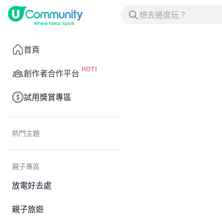
首頁
創作者合作平台
試用獎賞專區
熱門主題
親子專區
放電好去處
親子旅遊