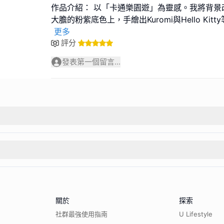
作品介紹： 以「卡通樂園遊」為靈感。我將背景
大膽的粉紫底色上，手繪出Kuromi與Hello Ki
更多
評分
發表第一個留言...
關於
探索
社群最強使用指南
U Lifestyle