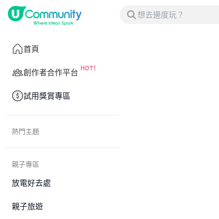
首頁
創作者合作平台
試用獎賞專區
熱門主題
親子專區
放電好去處
親子旅遊