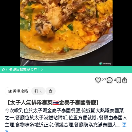
Loaded
:
Unmute
100.00%
打卡即賞超市現金券！
27
4
香港攻略
打卡
食
【太子人氣排隊泰菜🇹🇭金泰子泰國餐廳】
今次嚟到位於太子嘅金泰子泰國餐廳,係近期大熱嘅泰國菜
之一,餐廳位於太子港鐵站附近,位置方便就腳｡餐廳由泰國人
主理,食物味道地道正宗,價錢合理,餐廳裝潢充滿泰國大
...
更
多