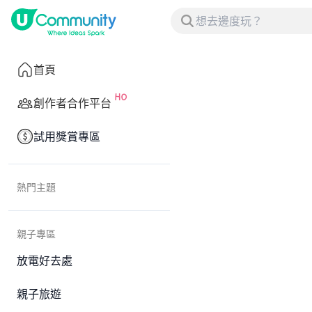
首頁
創作者合作平台
試用獎賞專區
熱門主題
親子專區
放電好去處
親子旅遊