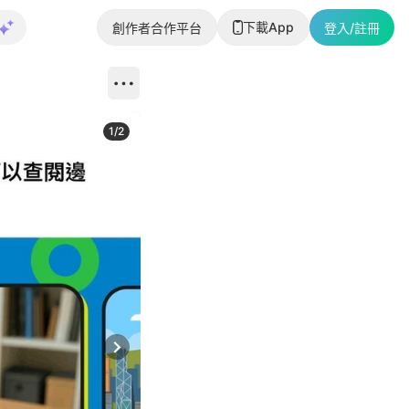
下載App
創作者合作平台
登入/註冊
1
/
2
即睇更多社
Next slide
返回帖文