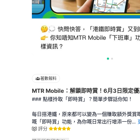
著數報料
MTR Mobile：解鎖即時賞！6月3日限定
### 點樣拎取「即時賞」？簡單步驟話你知！
每日搭港鐵，原來都可以變為一個賺取額外獎賞嘅機會
嘅「即時賞」功能，為你嘅日常出行增添一份
...
評分