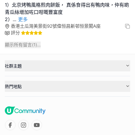
1）北京烤鴨風格煎肉餅飯， 真係食得出有鴨肉味，仲有啲
青瓜絲增加咗口咁嘅豐富度
2）
...
更多
香港土瓜灣美景街92號偉恒昌新邨恒景閣A座
評分
顯示所有留言(
1
)...
社群主題
熱門地點