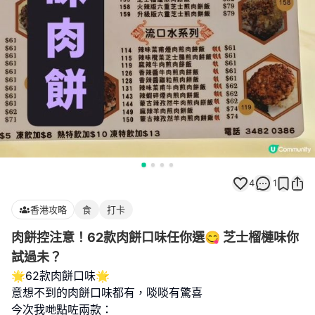
4
1
香港攻略
食
打卡
肉餅控注意！62款肉餅口味任你選😋 芝士榴槤味你
試過未？
🌟62款肉餅口味🌟
意想不到的肉餅口味都有，啖啖有驚喜
今次我哋點咗兩款：