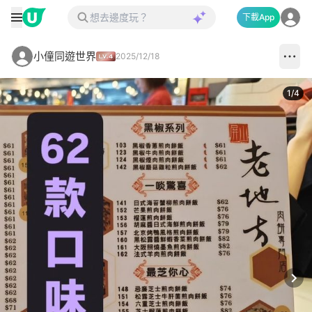
下載App
小僮同遊世界
2025/12/18
1
/
4
Next