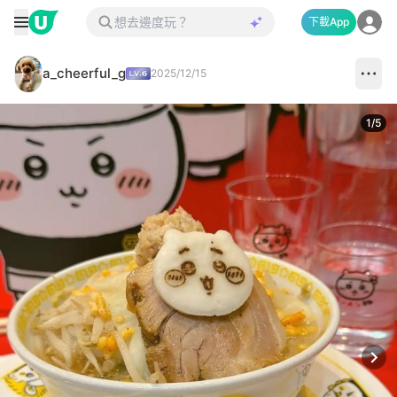
下載App
a_cheerful_g
2025/12/15
1
/
5
Next