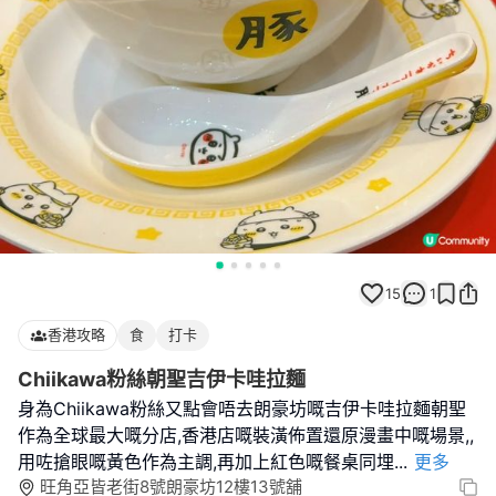
15
1
香港攻略
食
打卡
Chiikawa粉絲朝聖吉伊卡哇拉麵
身為Chiikawa粉絲又點會唔去朗豪坊嘅吉伊卡哇拉麵朝聖
作為全球最大嘅分店,香港店嘅裝潢佈置還原漫畫中嘅場景,,
用咗搶眼嘅黃色作為主調,再加上紅色嘅餐桌同埋
...
更多
旺角亞皆老街8號朗豪坊12樓13號舖