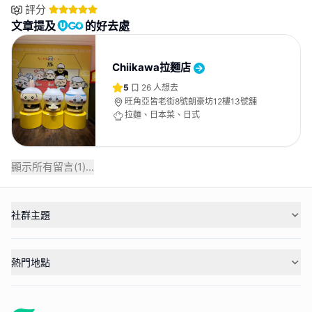
評分
文章提及
的好去處
Chiikawa拉麵店
5
26
人想去
旺角亞皆老街8號朗豪坊12樓13號舖
拉麵、日本菜、日式
顯示所有留言(
1
)...
社群主題
熱門地點