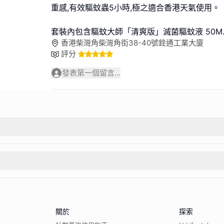
重感,有效驅蚊蟲5小時,極之適合香港天氣使用。
套裝內包含驅蚊大師「清爽版」滅菌驅蚊液 50M
香港柴灣角柴灣角街38-40號銓通工業大廈
評分
發表第一個留言...
關於
探索