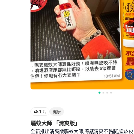
生活
健康
驅蚊大師 「清爽版」
全新推出清爽版驅蚊大師,膚感清爽不黏膩,塗於