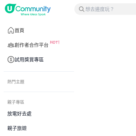
首頁
創作者合作平台
試用獎賞專區
熱門主題
親子專區
放電好去處
親子旅遊