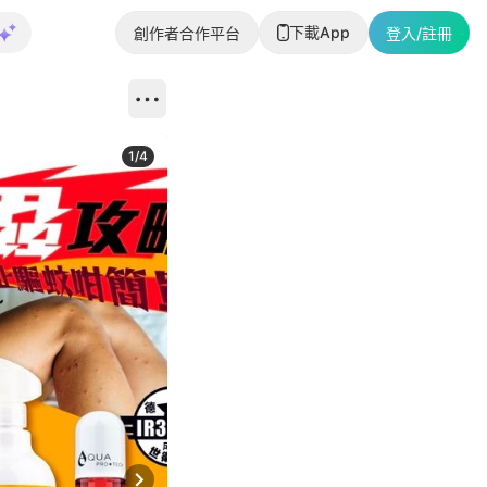
下載App
創作者合作平台
登入/註冊
1
/
4