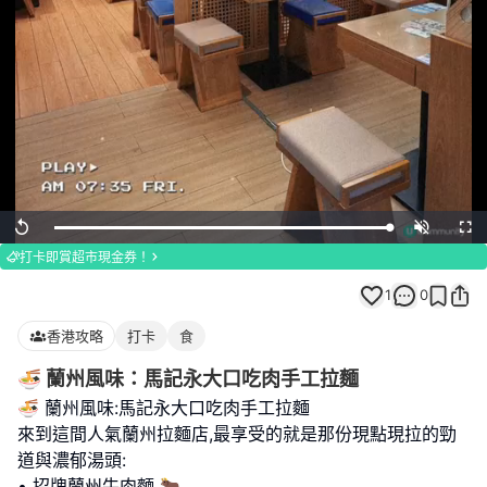
Loaded
:
Replay
Unmute
Full
100.00%
打卡即賞超市現金券！
1
0
香港攻略
打卡
食
🍜 蘭州風味：馬記永大口吃肉手工拉麵
🍜 蘭州風味:馬記永大口吃肉手工拉麵
來到這間人氣蘭州拉麵店,最享受的就是那份現點現拉的勁
道與濃郁湯頭:
• 招牌蘭州牛肉麵 🐂