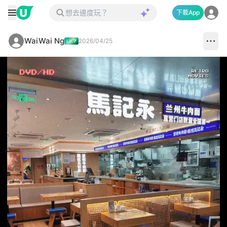
下載App
WaiWai Ng
2026/04/25