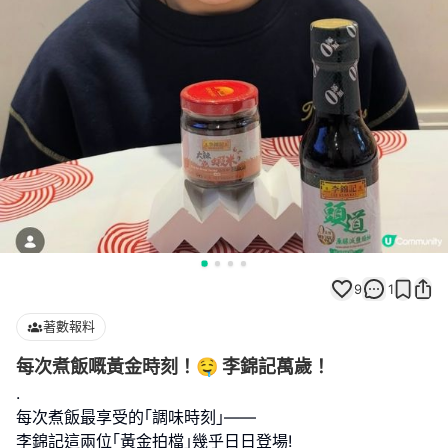
9
1
著數報料
每次煮飯嘅黃金時刻！🤤 李錦記萬歲！
.
每次煮飯最享受的｢調味時刻｣——
李錦記這兩位｢黃金拍檔｣幾乎日日登場!