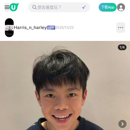
下載App
Harris_n_harley
2025/12/22
1
/
4
Next