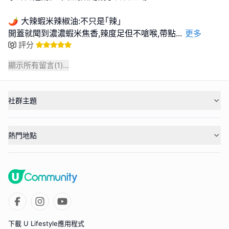
🌶️ 大辣蝦米辣椒油:不只是｢辣｣
開蓋就聞到濃濃蝦米焦香,辣度足但不嗆喉,帶點
...
更多
評分
顯示所有留言(
1
)...
社群主題
熱門地點
下載 U Lifestyle應用程式