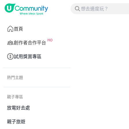
首頁
創作者合作平台
試用獎賞專區
熱門主題
親子專區
放電好去處
親子旅遊