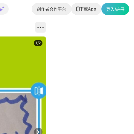
下載App
創作者合作平台
登入/註冊
1
/
2
即睇更多社