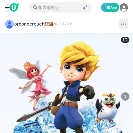
下載App
ordonocrouch
2025/12/22
1
/
2
Next