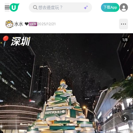
下載App
水水 ❤️
2025/12/21
1
/
8
Next