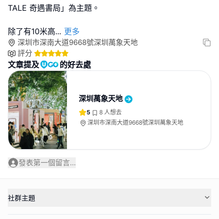
TALE 奇遇書局」為主題。
除了有10米高
...
更多
深圳市深南大道9668號深圳萬象天地
評分
文章提及
的好去處
深圳萬象天地
5
8
人想去
深圳市深南大道9668號深圳萬象天地
發表第一個留言...
社群主題