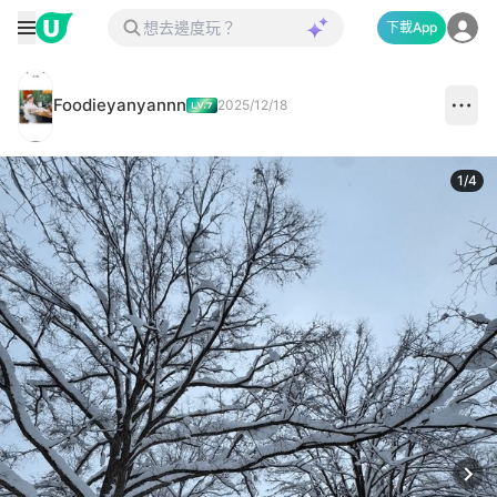
下載App
Foodieyanyannn
2025/12/18
1
/
4
Next