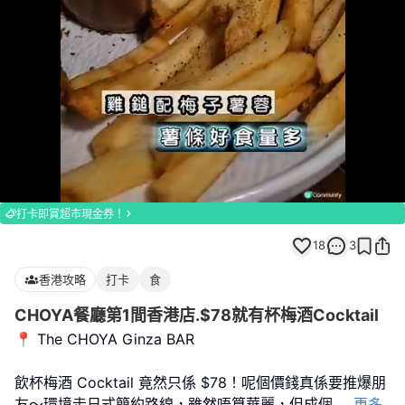
Loaded
:
Unmute
100.00%
打卡即賞超市現金券！
18
3
香港攻略
打卡
食
CHOYA餐廳第1間香港店.$78就有杯梅酒Cocktail
📍 The CHOYA Ginza BAR
飲杯梅酒 Cocktail 竟然只係 $78！呢個價錢真係要推爆朋
友～環境走日式簡約路線，雖然唔算華麗，但成個
...
更多