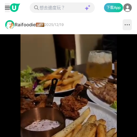
下載App
Raifoodie
2025/12/19