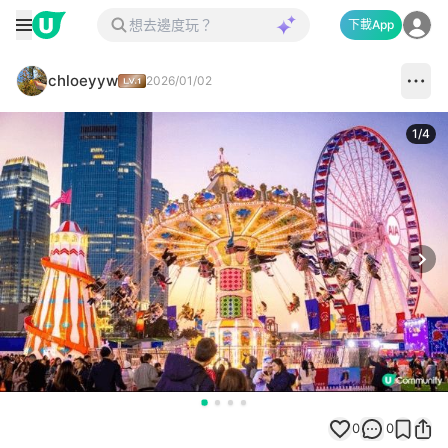
下載App
chloeyyw
2026/01/02
1
/
4
Next
0
0