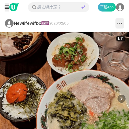
下載App
Newlifewifbb
2026/02/05
1
/
11
Next