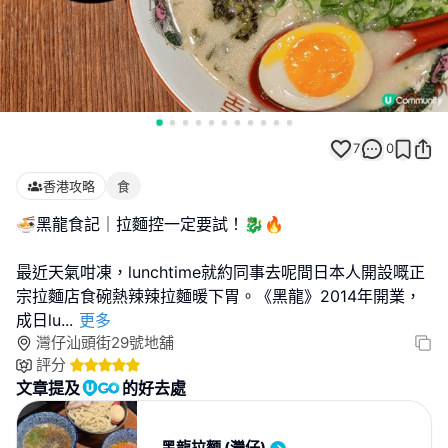
7
0
香港攻略
食
🍜黑龍食記｜拉麵控一定要試！🐉🔥
最近天氣咁凍，lunchtime就約同事去呢間日本人開設嘅正
宗拉麵店食碗熱辣辣拉麵暖下胃。《黑龍》2014年開業，
成日lu
...
更多
灣仔汕頭街29號地舖
評分
文章提及
的好去處
黑龍拉麵 (灣仔)