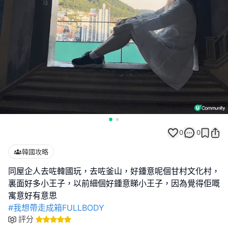
0
0
韓國攻略
同屋企人去咗韓國玩，去咗釜山，好鍾意呢個甘村文化村，
裏面好多小王子，以前細個好鍾意睇小王子，因為覺得佢嘅
#我想帶走成箱FULLBODY
評分