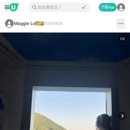
下載App
Maggie Lo
2025/06/25
1
/
2
Next