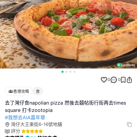
0
0
香港攻略
食
去了灣仔食napolian pizza 然後去囍帖街行街再去times
#我想去AIA嘉年華
灣仔大王東街6-16號地舖
評分