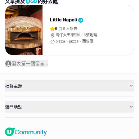
文章提及
的好去處
Little Napoli
5
5
人想去
灣仔大王東街6-16號地舖
pizza、pizza、西餐廳
發表第一個留言...
社群主題
熱門地點