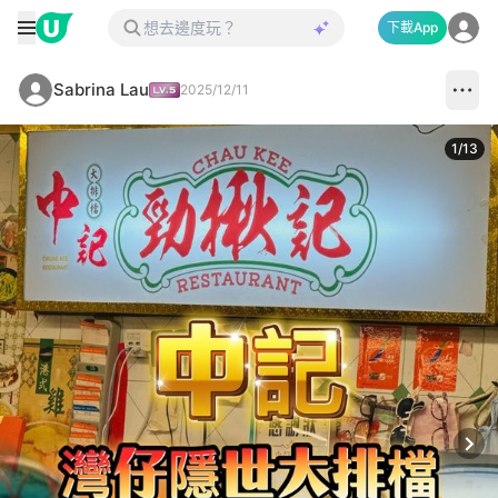
下載App
Sabrina Lau
2025/12/11
1
/
13
Next