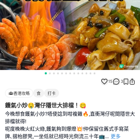
15
3
香港攻略
食
打卡
鑊氣小炒🤤灣仔隱世大排檔！😋
今晚想食鑊氣小炒?唔使諗到咁複雜🔥,直衝灣仔呢間隱世大
排檔就得!
呢度晚晚火紅火綠,鑊氣夠到爆燈💥!仲保留住舊式手寫菜
牌､摺枱膠凳,一坐低就已經時光倒流三十年📺
...
更多