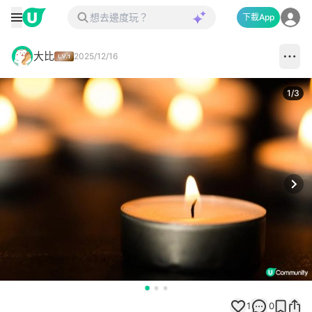
下載App
大比
2025/12/16
1
/
3
Next
1
0