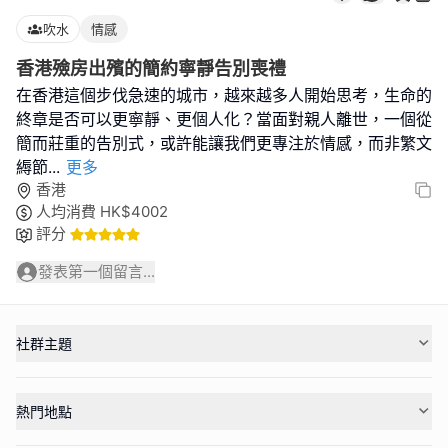
吹水
情感
香港殮房出殯的簡約寧靜告別喪禮
在香港這個步伐急速的城市，越來越多人開始思考，生命的
終章是否可以更寧靜、更個人化？當面對親人離世，一個從
簡而莊重的告別式，或許能讓我們更專注於情感，而非繁文
縟節
...
更多
香港
人均消費
HK$
4002
評分
發表第一個留言...
社群主題
熱門地點