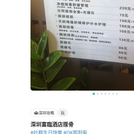
深圳攻略
玩
深圳富臨酒店揼骨
#社群生日快樂
#OK即刻有