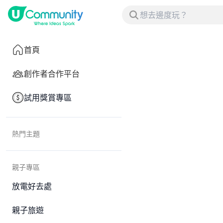
首頁
創作者合作平台
試用獎賞專區
熱門主題
親子專區
放電好去處
親子旅遊