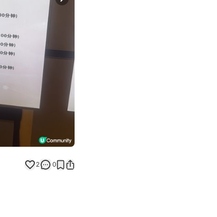
Next slide
2
0