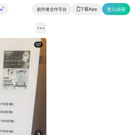
下載App
創作者合作平台
登入/註冊
1
/
7