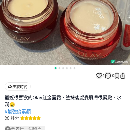
1
0
美妝時尚
最近很喜歡的Olay紅金面霜，塗抹後感覺肌膚很緊緻、水
#最強偽素顏
評分
發表第一個留言...