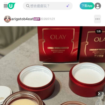
下載App
arigatob4eat
2026/01/21
1
/
6
Next