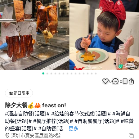
0
0
節日限定
除夕大餐💰🦀 feast on!
#酒店自助餐[话题]# #给娃的春节仪式感[话题]# #海鲜自
助餐[话题]# #餐厅推荐[话题]# #自助餐餐厅[话题]# #味蕾
的盛宴[话题]# #自助餐[话
...
更多
深圳市寶安區展雲路8號