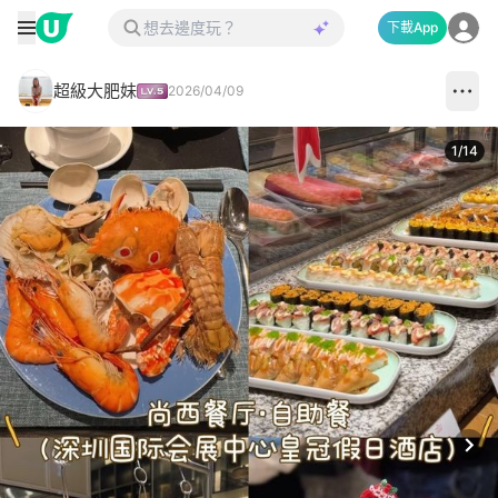
下載App
超級大肥妹
2026/04/09
1
/
14
Next