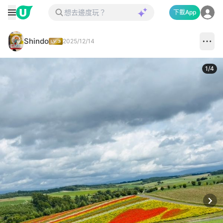
下載App
Shindo
2025/12/14
1
/
4
Next