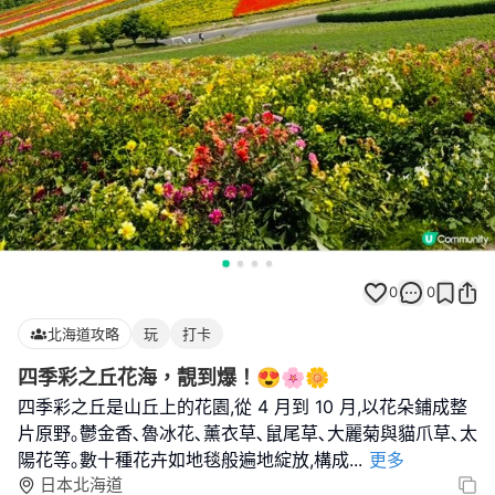
0
0
北海道攻略
玩
打卡
四季彩之丘花海，靚到爆！😍🌸🌼
四季彩之丘是山丘上的花園,從 4 月到 10 月,以花朵鋪成整
片原野｡鬱金香､魯冰花､薰衣草､鼠尾草､大麗菊與貓爪草､太
陽花等｡數十種花卉如地毯般遍地綻放,構成
...
更多
日本北海道