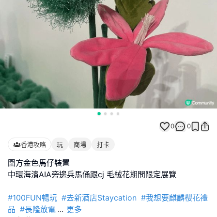
0
0
香港攻略
玩
商場
打卡
圍方金色馬仔裝置
中環海濱AIA旁邊兵馬俑跟cj 毛絨花期間限定展覽
#100FUN暢玩
#去新酒店Staycation
#我想要麒麟櫻花禮
品
#長隆放電
...
更多