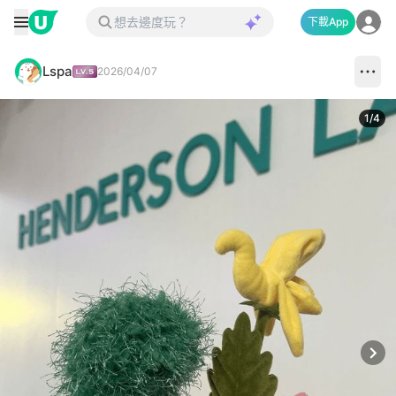
下載App
Lspa
2026/04/07
1
/
4
Next