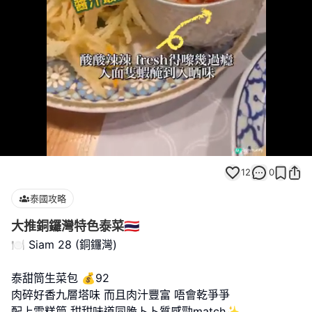
Loaded
:
Unmute
100.00%
12
0
泰國攻略
大推銅鑼灣特色泰菜🇹🇭
🍽️ Siam 28 (銅鑼灣)
泰甜筒生菜包 💰92
肉碎好香九層塔味 而且肉汁豐富 唔會乾爭爭
配上雪糕筒 甜甜味道同脆卜卜質感勁match✨