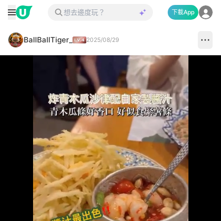
下載App
BallBallTiger_
2025/08/29