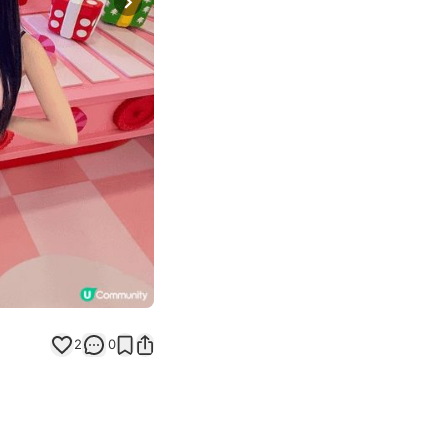
Next slide
2
0