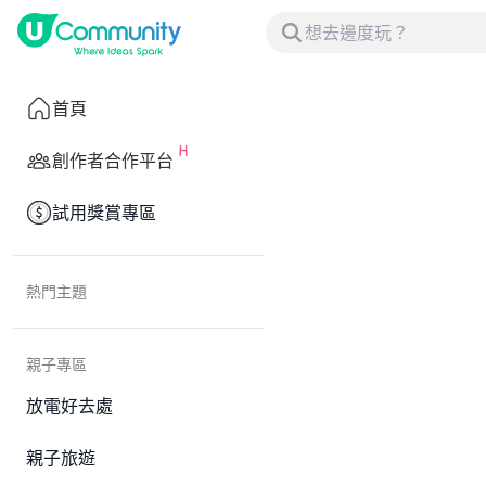
首頁
創作者合作平台
試用獎賞專區
熱門主題
親子專區
放電好去處
親子旅遊