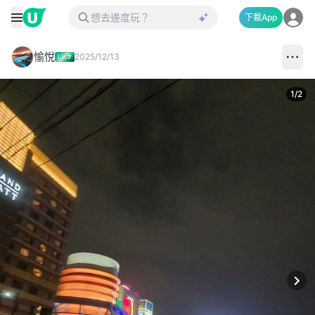
下載App
愉悅
2025/12/13
1
/
2
Next