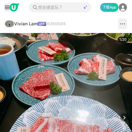
下載App
Vivian Lam
2025/05/05
1
/
20
Next