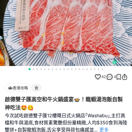
42
4
香港攻略
食
啟德雙子匯高空和牛火鍋盛宴🍲！龍蝦湯泡飯自製
神吃法🤩😋
今次試咗啟德雙子匯12樓嘅日式火鍋店｢Washabu｣,主打高
檔和牛與湯底,食材質素驚艷但份量精緻,人均$350食到海陸
雙拼+自製龍蝦泡飯,舌尖享受與荷包痛感並
...
更多