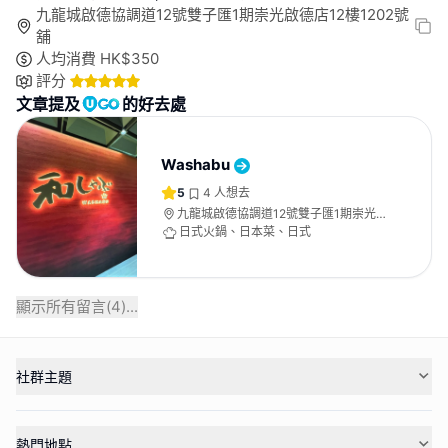
九龍城啟德協調道12號雙子匯1期崇光啟德店12樓1202號
舖
人均消費
HK$
350
評分
文章提及
的好去處
Washabu
5
4
人想去
九龍城啟德協調道12號雙子匯1期崇光啟
德店12樓1202號舖
日式火鍋、日本菜、日式
顯示所有留言(
4
)...
社群主題
熱門地點