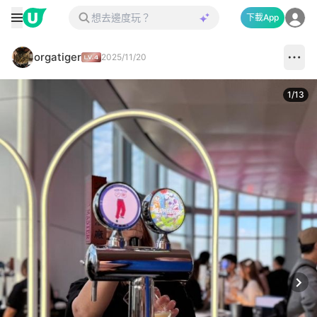
下載App
orgatiger
2025/11/20
1
/
13
Next