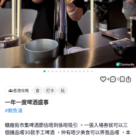
4
0
香港攻略
食
打卡
玩
一年一度啤酒盛事
#鰂魚涌
糖廠街市集啤酒節估唔到係咁吸引 。一張入場券就可以三
個鐘品嚐30款手工啤酒 ，仲有唔少美食可以畀我品嚐 ，本