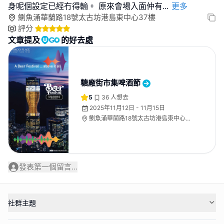
身呢個設定已經冇得輸。 原來會場入面仲有
...
更多
鰂魚涌華蘭路18號太古坊港島東中心37樓
評分
文章提及
的好去處
糖廠街市集啤酒節
5
36
人想去
2025年11月12日 - 11月15日
鰂魚涌華蘭路18號太古坊港島東中心37
樓
發表第一個留言...
社群主題