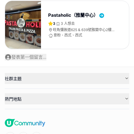
Pastaholic（雅蘭中心）
3
3
人想去
旺角彌敦道625 & 639號雅蘭中心2樓
208號舖
意粉、西式、西式
發表第一個留言...
社群主題
熱門地點