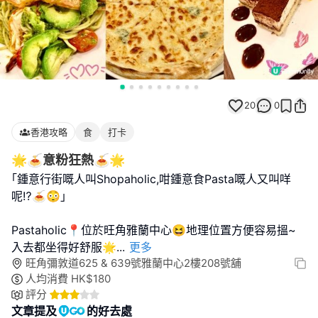
20
0
香港攻略
食
打卡
🌟🍝意粉狂熱🍝🌟
｢鍾意行街嘅人叫Shopaholic,咁鍾意食Pasta嘅人又叫咩
呢⁉🍝️😳｣
Pastaholic📍位於旺角雅蘭中心😆地理位置方便容易搵~
入去都坐得好舒服🌟
...
更多
旺角彌敦道625 & 639號雅蘭中心2樓208號舖
人均消費
HK$
180
評分
文章提及
的好去處