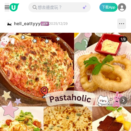
下載App
hell_eattyyy
2025/12/29
1
/
9
Next