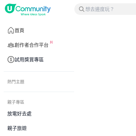
首頁
創作者合作平台
試用獎賞專區
熱門主題
親子專區
放電好去處
親子旅遊