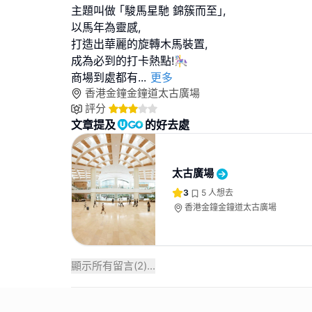
主題叫做 ｢駿馬星馳 錦簇而至｣,
以馬年為靈感,
打造出華麗的旋轉木馬裝置,
成為必到的打卡熱點!🎠
商場到處都有
...
更多
香港金鐘金鐘道太古廣場
評分
文章提及
的好去處
太古廣場
3
5
人想去
香港金鐘金鐘道太古廣場
顯示所有留言(
2
)...