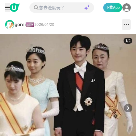
下載App
gorei
2026/01/20
1
/
2
Next