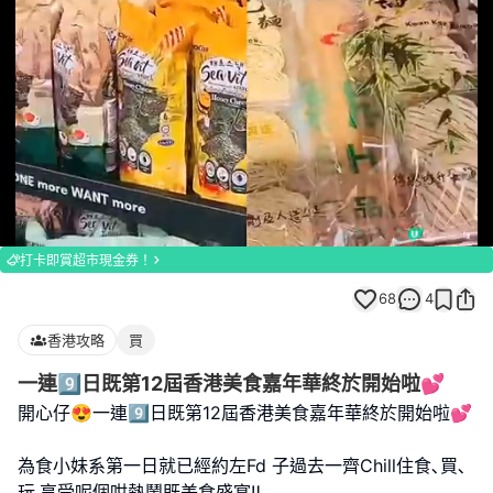
Loaded
:
Unmute
83.72%
打卡即賞超市現金券！
68
4
香港攻略
買
一連9️⃣日既第12屆香港美食嘉年華終於開始啦💕
開心仔😍一連9️⃣日既第12屆香港美食嘉年華終於開始啦💕
為食小妹系第一日就已經約左Fd 子過去一齊Chill住食､買､
玩,享受呢個咁熱鬧既美食盛宴‼️