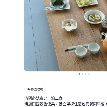
泰國攻略
清邁必試泰北一泊二食
清邁田園景色優美，獨立單棟住宿包晚餐同早餐