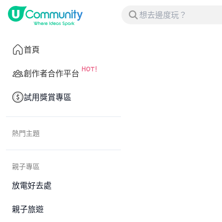
首頁
創作者合作平台
試用獎賞專區
熱門主題
親子專區
放電好去處
親子旅遊