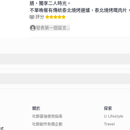
膳，獨享二人時光。
不單晚餐有傳統泰北燒烤邊爐，泰北燒烤嘅肉片
評分
發表第一個留言...
關於
探索
社群最強使用指南
U Lifestyle
社群創作有價企劃
Travel
程式