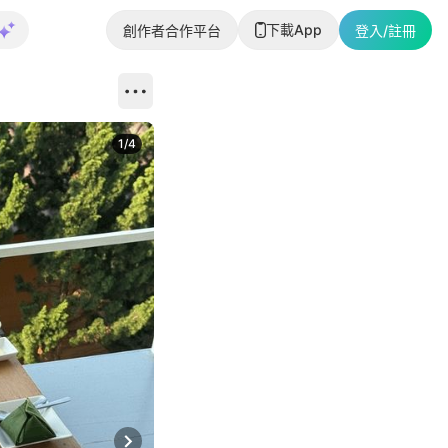
下載App
創作者合作平台
登入/註冊
1
/
4