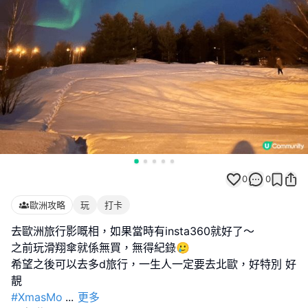
0
0
歐洲攻略
玩
打卡
去歐洲旅行影嘅相，如果當時有insta360就好了～
之前玩滑翔傘就係無買，無得紀錄🥲
希望之後可以去多d旅行，一生人一定要去北歐，好特別 好
#XmasMo
...
更多