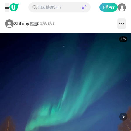
下載App
Stitchy
2025/12/11
1
/
5
Next