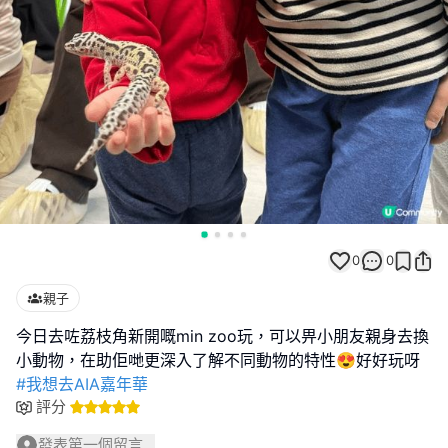
0
0
親子
今日去咗荔枝角新開嘅min zoo玩，可以畀小朋友親身去換
#我想去AIA嘉年華
評分
發表第一個留言...