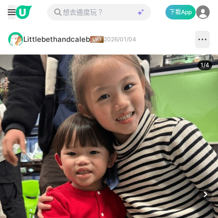
下載App
Littlebethandcaleb
2026/01/04
1
/
4
Next