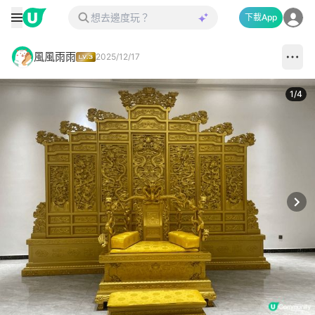
下載App
風風雨雨
2025/12/17
1
/
4
Next