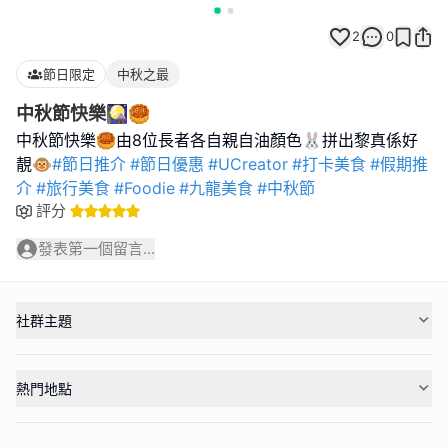
2
0
節日限定
中秋之最
中秋節快樂🎑🥮
中秋節快樂🥮由8位長者各自親自油顏色🐰拼出黎真係好
靚🐵
#節日推介
#節日優惠
#UCreator
#打卡美食
#假期推
介
#旅行美食
#Foodie
#九龍美食
#中秋節
評分
發表第一個留言...
社群主題
熱門地點