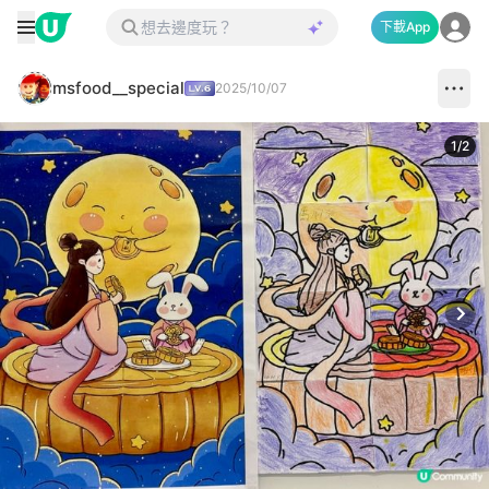
下載App
msfood__special
2025/10/07
1
/
2
Next