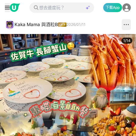
下載App
Kaka Mama 與酒粒B
2026/01/11
1
/
14
Next