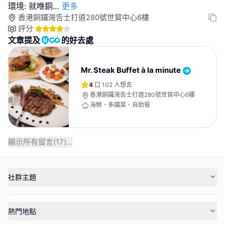
環境: 就喺銅
...
更多
香港銅鑼灣告士打道280號世貿中心6樓
評分
文章提及
的好去處
Mr. Steak Buffet à la minute
4
102
人想去
香港銅鑼灣告士打道280號世貿中心6樓
海鮮、多國菜、自助餐
顯示所有留言(
17
)...
社群主題
熱門地點