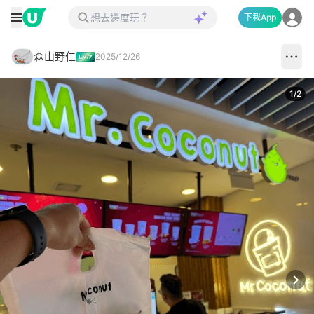
下載App
森山野仁
2025/12/26
1
/
2
Next