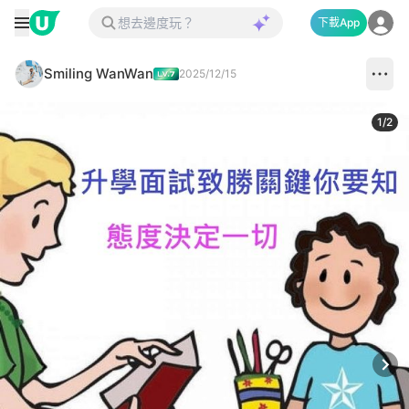
下載App
Smiling WanWan
2025/12/15
1
/
2
Next