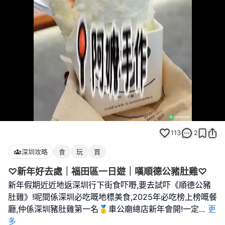
Loaded
:
Unmute
93.04%
113
2
深圳攻略
食
玩
買
♡新年好去處｜福田區一日遊｜嘆順德公豬肚雞♡
新年假期近近地返深圳行下街食吓嘢,要去試吓《順德公豬
肚雞》!呢間係深圳必吃嘅地標美食,2025年必吃榜上榜嘅餐
廳,仲係深圳豬肚雞第一名🥇車公廟總店新年會開!一定
...
更
多