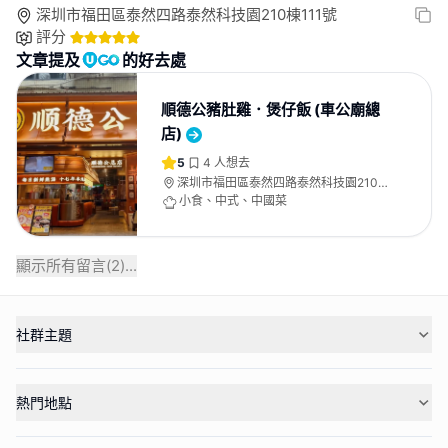
深圳市福田區泰然四路泰然科技園210棟111號
評分
文章提及
的好去處
順德公豬肚雞．煲仔飯 (車公廟總
店)
5
4
人想去
深圳市福田區泰然四路泰然科技園210
棟111號
小食、中式、中國菜
顯示所有留言(
2
)...
社群主題
熱門地點