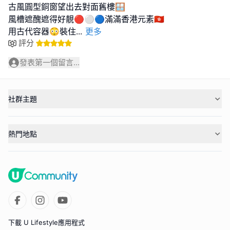
古風圓型銅窗望出去對面舊樓🪟
風槽遮醜遮得好靚🔴⚪️🔵滿滿香港元素🇭🇰
用古代容器😳裝住
...
更多
評分
發表第一個留言...
社群主題
熱門地點
下載 U Lifestyle應用程式