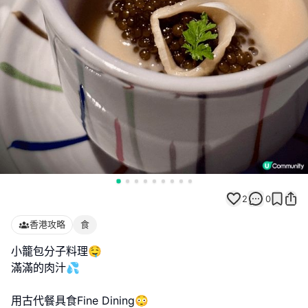
2
0
香港攻略
食
小籠包分子料理🤤
滿滿的肉汁💦
用古代餐具食Fine Dining😳