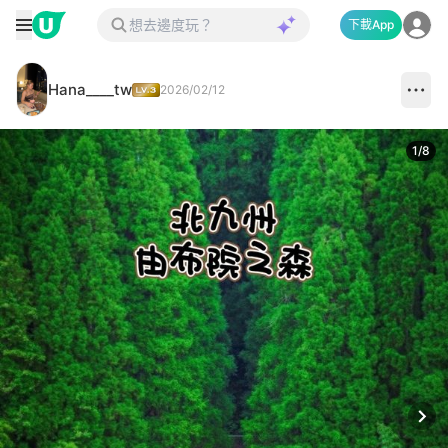
下載App
Hana____tw
2026/02/12
1
/
8
Next