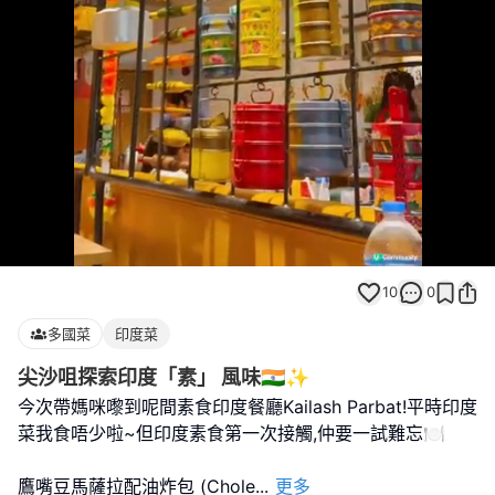
Loaded
:
Unmute
100.00%
10
0
多國菜
印度菜
尖沙咀探索印度「素」 風味🇮🇳✨
今次帶媽咪嚟到呢間素食印度餐廳Kailash Parbat!平時印度
菜我食唔少啦~但印度素食第一次接觸,仲要一試難忘🍽️
鷹嘴豆馬薩拉配油炸包 (Chole
...
更多