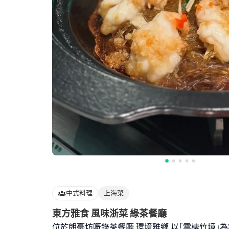
中式料理
上海菜
東方雅食 風味浙菜 綠茶餐廳
位於朗豪坊嘅錄茶餐廳,環境雅鄉,以｢雲棲竹境｣為