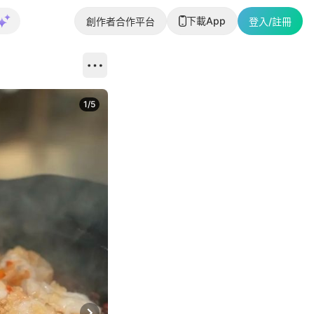
下載App
創作者合作平台
登入/註冊
1
/
5