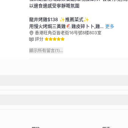
以邊食邊感受寧靜嘅氛圍
龍井烤雞$138 ✨推薦菜式✨
用慢火烤焗三黃雞🐔雞皮碎卜卜,雞
...
更多
香港旺角亞皆老街16号號8楼803室
評分
顯示所有留言(
1
)...