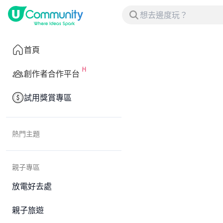
首頁
創作者合作平台
試用獎賞專區
熱門主題
親子專區
放電好去處
親子旅遊