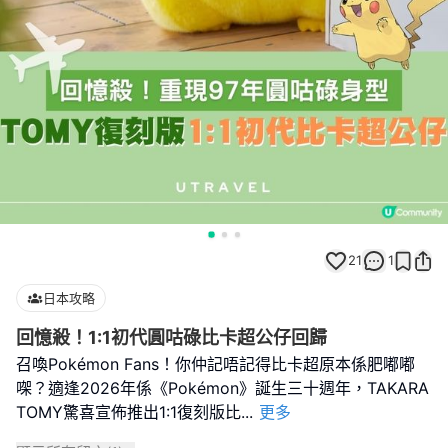
21
1
日本攻略
回憶殺！1:1初代圓咕碌比卡超公仔回歸
召喚Pokémon Fans！你仲記唔記得比卡超原本係肥嘟嘟
㗎？適逢2026年係《Pokémon》誕生三十週年，TAKARA
TOMY驚喜宣佈推出1:1復刻版比
...
更多