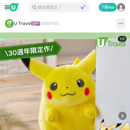
下載App
U Travel
2026/01/22
1
/
3
Next